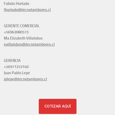
Fabián Hurtado
fhurtado@tecnotambores.cl
GERENTE COMERCIAL
+56963080573
Ma Elizabeth Villalobos
evillalobos@tecnotambores.cl
GERENCIA
+56971253140
Juan Pablo Lepe
jplepe@tecnotambores.cl
COTIZAR AQUÍ