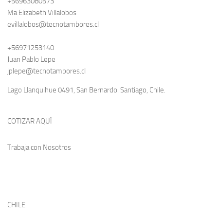
+56963080573
Ma Elizabeth Villalobos
evillalobos@tecnotambores.cl
+56971253140
Juan Pablo Lepe
jplepe@tecnotambores.cl
Lago Llanquihue 0491, San Bernardo. Santiago, Chile.
COTIZAR AQUÍ
Trabaja con Nosotros
CHILE