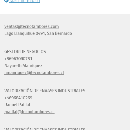
Más Información
ventas@tecnotambores.com
Lago Llanquihue 0491, San Bernardo
GESTOR DE NEGOCIOS
+56963080751
Nayareth Manríquez
nmanriquez@tecnotambores.cl
VALORIZACIÓN DE ENVASES INDUSTRIALES
+56968410269
Raquel Paillal
rpaillal@tecnotambores.cl