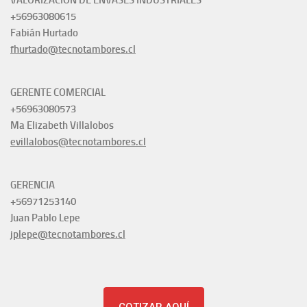
VALORIZACIÓN DE ENVASES INDUSTRIALES
+56963080615
Fabián Hurtado
fhurtado@tecnotambores.cl
GERENTE COMERCIAL
+56963080573
Ma Elizabeth Villalobos
evillalobos@tecnotambores.cl
GERENCIA
+56971253140
Juan Pablo Lepe
jplepe@tecnotambores.cl