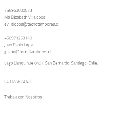
+56963080573
Ma Elizabeth Villalobos
evillalobos@tecnotambores.cl
+56971253140
Juan Pablo Lepe
jplepe@tecnotambores.cl
Lago Llanquihue 0491, San Bernardo. Santiago, Chile.
COTIZAR AQUÍ
Trabaja con Nosotros