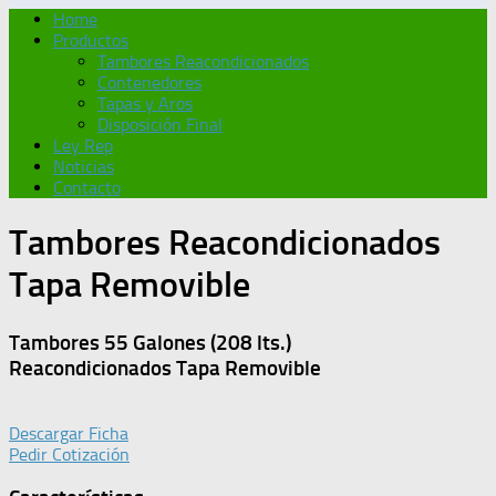
Home
Productos
Tambores Reacondicionados
Contenedores
Tapas y Aros
Disposición Final
Ley Rep
Noticias
Contacto
Tambores Reacondicionados
Tapa Removible
Tambores 55 Galones (208 lts.)
Reacondicionados Tapa Removible
Descargar Ficha
Pedir Cotización