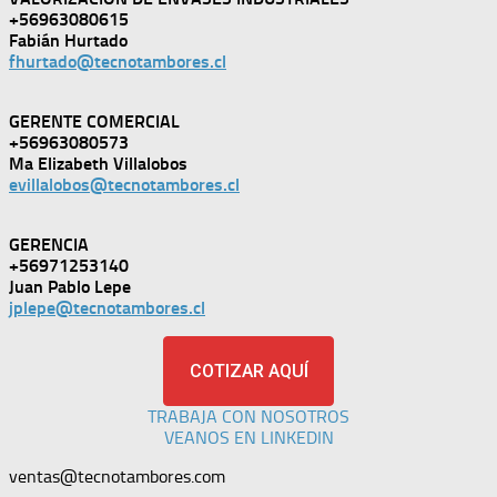
+56963080615
Fabián Hurtado
fhurtado@tecnotambores.cl
GERENTE COMERCIAL
+56963080573
Ma Elizabeth Villalobos
evillalobos@tecnotambores.cl
GERENCIA
+56971253140
Juan Pablo Lepe
jplepe@tecnotambores.cl
COTIZAR AQUÍ
TRABAJA CON NOSOTROS
VEANOS EN LINKEDIN
ventas@tecnotambores.com