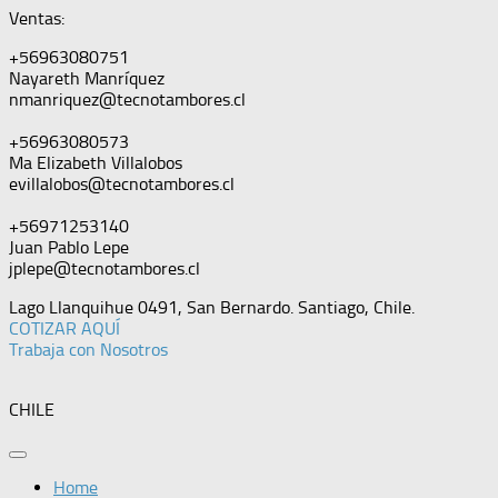
Ventas:
+56963080751
Nayareth Manríquez
nmanriquez@tecnotambores.cl
+56963080573
Ma Elizabeth Villalobos
evillalobos@tecnotambores.cl
+56971253140
Juan Pablo Lepe
jplepe@tecnotambores.cl
Lago Llanquihue 0491, San Bernardo. Santiago, Chile.
COTIZAR AQUÍ
Trabaja con Nosotros
CHILE
Home