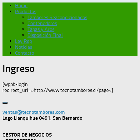
Home
Productos
Tambores Reacondicionados
Contenedores
Tapas y Aros
Disposición Final
Ley Rep
Noticias
Contacto
Ingreso
[wppb-login
redirect_url=»http://www.tecnotambores.cl/page»]
ventas@tecnotambores.com
Lago Llanquihue 0491, San Bernardo
GESTOR DE NEGOCIOS