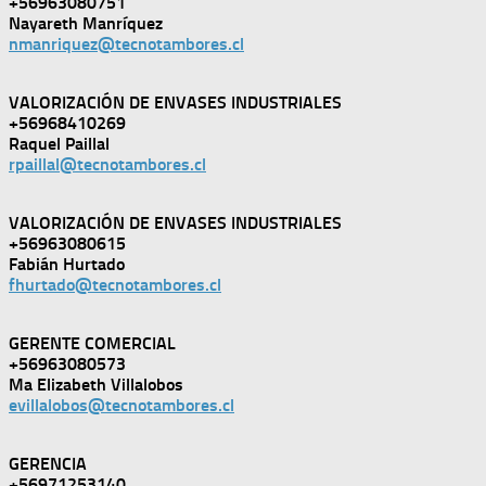
+56963080751
Nayareth Manríquez
nmanriquez@tecnotambores.cl
VALORIZACIÓN DE ENVASES INDUSTRIALES
+56968410269
Raquel Paillal
rpaillal@tecnotambores.cl
VALORIZACIÓN DE ENVASES INDUSTRIALES
+56963080615
Fabián Hurtado
fhurtado@tecnotambores.cl
GERENTE COMERCIAL
+56963080573
Ma Elizabeth Villalobos
evillalobos@tecnotambores.cl
GERENCIA
+56971253140