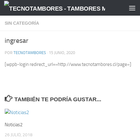
Saltar al contenido
SIN CATEGORÍA
ingresar
POR
TECNOTAMBORES
·
15 JUNIO, 2020
[wppb-login redirect_url=»http://www.tecnotambores.cl/page»]
TAMBIÉN TE PODRÍA GUSTAR...
Noticias2
26 JULIO, 2018