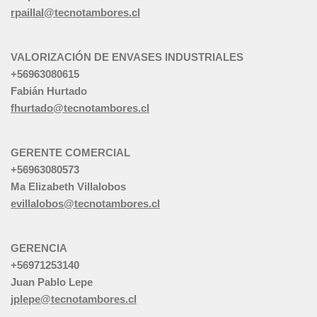
rpaillal@tecnotambores.cl
VALORIZACIÓN DE ENVASES INDUSTRIALES
+56963080615
Fabián Hurtado
fhurtado@tecnotambores.cl
GERENTE COMERCIAL
+56963080573
Ma Elizabeth Villalobos
evillalobos@tecnotambores.cl
GERENCIA
+56971253140
Juan Pablo Lepe
jplepe@tecnotambores.cl