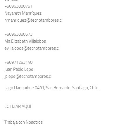
+56963080751
Nayareth Manríquez
nmanriquez@tecnotambores.cl
+56963080573
Ma Elizabeth Villalobos
evillalobos@tecnotambores.cl
+56971253140
Juan Pablo Lepe
jplepe@tecnotambores.cl
Lago Llanquihue 0491, San Bernardo. Santiago, Chile.
COTIZAR AQUÍ
Trabaja con Nosotros