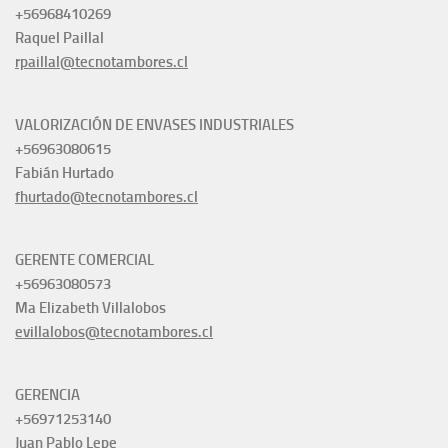
+56968410269
Raquel Paillal
rpaillal@tecnotambores.cl
VALORIZACIÓN DE ENVASES INDUSTRIALES
+56963080615
Fabián Hurtado
fhurtado@tecnotambores.cl
GERENTE COMERCIAL
+56963080573
Ma Elizabeth Villalobos
evillalobos@tecnotambores.cl
GERENCIA
+56971253140
Juan Pablo Lepe