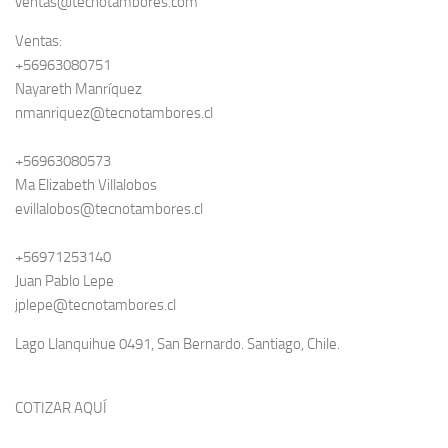
ventas@tecnotambores.com
Ventas:
+56963080751
Nayareth Manríquez
nmanriquez@tecnotambores.cl
+56963080573
Ma Elizabeth Villalobos
evillalobos@tecnotambores.cl
+56971253140
Juan Pablo Lepe
jplepe@tecnotambores.cl
Lago Llanquihue 0491, San Bernardo. Santiago, Chile.
COTIZAR AQUÍ