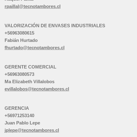
rpaillal@tecnotambores.cl
VALORIZACIÓN DE ENVASES INDUSTRIALES
+56963080615
Fabián Hurtado
fhurtado@tecnotambores.cl
GERENTE COMERCIAL
+56963080573
Ma Elizabeth Villalobos
evillalobos@tecnotambores.cl
GERENCIA
+56971253140
Juan Pablo Lepe
jplepe@tecnotambores.cl