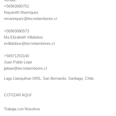
+56963080751
Nayareth Manríquez
nmanriquez@tecnotambores.cl
+56963080573
Ma Elizabeth Villalobos
evillalobos@tecnotambores.cl
+56971253140
Juan Pablo Lepe
jplepe@tecnotambores.cl
Lago Llanquihue 0491, San Bernardo. Santiago, Chile.
COTIZAR AQUÍ
Trabaja con Nosotros